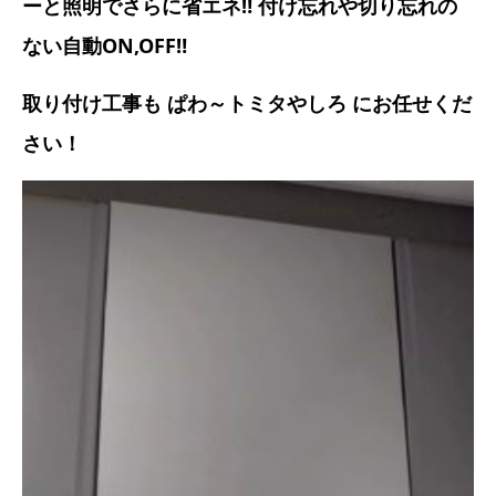
ーと照明でさらに省エネ
‼
付け忘れや切り忘れの
ない自動
ON,OFF‼
取り付け工事も ぱわ～トミタやしろ にお任せくだ
さい！